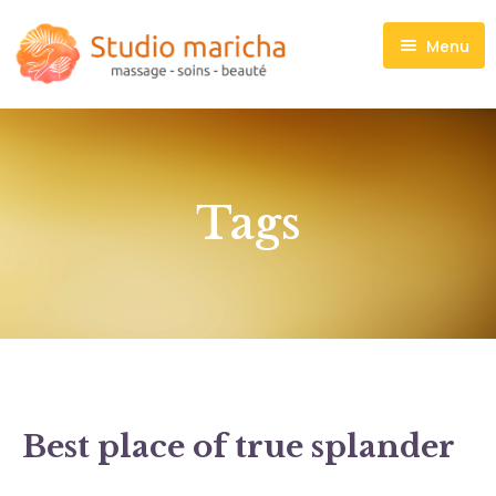
Menu
Massages
Soins visage
Maquillage
Tags
Manucure, Pédicure
Madero thérapie
Liste de prix
Contact
Best place of true splander