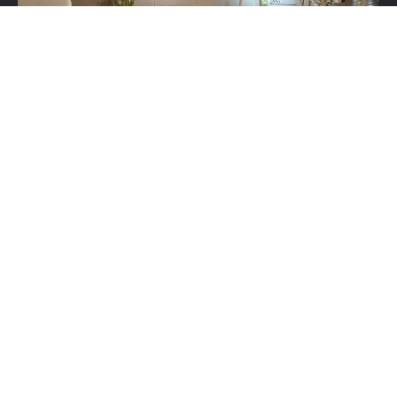
Liens
Maquillage permanent
Manucure Pédicure
Soins visage
Liste de prix
Contact
Test2
Horaires
Lundi: 10:00 à 19:30