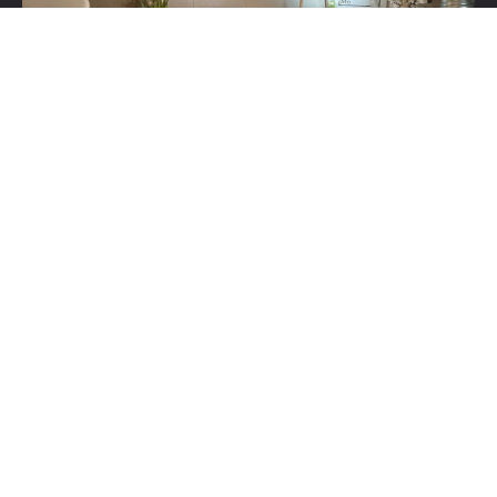
Liens
Maquillage permanent
Manucure Pédicure
Soins visage
Liste de prix
Contact
Test2
Horaires
Lundi: 10:00 à 19:30